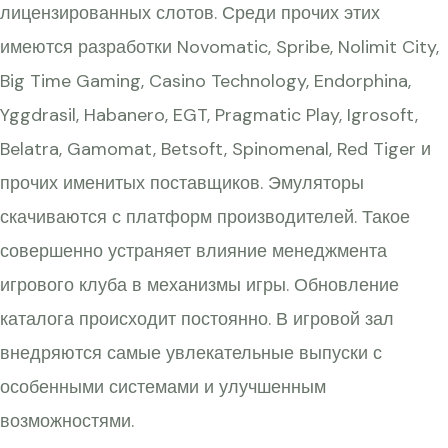
лицензированных слотов. Среди прочих этих
имеются разработки Novomatic, Spribe, Nolimit City,
Big Time Gaming, Casino Technology, Endorphina,
Yggdrasil, Habanero, EGT, Pragmatic Play, Igrosoft,
Belatra, Gamomat, Betsoft, Spinomenal, Red Tiger и
прочих именитых поставщиков. Эмуляторы
скачиваются с платформ производителей. Такое
совершенно устраняет влияние менеджмента
игрового клуба в механизмы игры. Обновление
каталога происходит постоянно. В игровой зал
внедряются самые увлекательные выпуски с
особенными системами и улучшенным
возможностями.