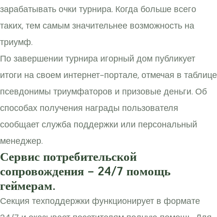
зарабатывать очки турнира. Когда больше всего
таких, тем самым значительнее возможность на
триумф.
По завершении турнира игорный дом публикует
итоги на своем интернет-портале, отмечая в таблице
псевдонимы триумфаторов и призовые деньги. Об
способах получения награды пользователя
сообщает служба поддержки или персональный
менеджер.
Сервис потребительской
сопровождения – 24/7 помощь
геймерам.
Секция техподдержки функционирует в формате