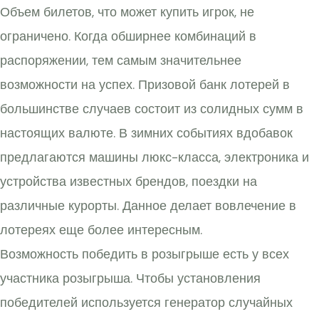
Объем билетов, что может купить игрок, не
ограничено. Когда обширнее комбинаций в
распоряжении, тем самым значительнее
возможности на успех. Призовой банк лотерей в
большинстве случаев состоит из солидных сумм в
настоящих валюте. В зимних событиях вдобавок
предлагаются машины люкс-класса, электроника и
устройства известных брендов, поездки на
различные курорты. Данное делает вовлечение в
лотереях еще более интересным.
Возможность победить в розыгрыше есть у всех
участника розыгрыша. Чтобы установления
победителей используется генератор случайных