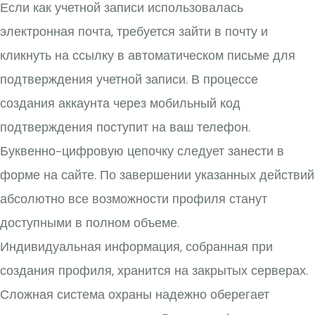
Если как учетной записи использовалась
электронная почта, требуется зайти в почту и
кликнуть на ссылку в автоматическом письме для
подтверждения учетной записи. В процессе
создания аккаунта через мобильный код
подтверждения поступит на ваш телефон.
Буквенно-цифровую цепочку следует занести в
форме на сайте. По завершении указанных действий
абсолютно все возможности профиля станут
доступными в полном объеме.
Индивидуальная информация, собранная при
создания профиля, хранится на закрытых серверах.
Сложная система охраны надежно оберегает