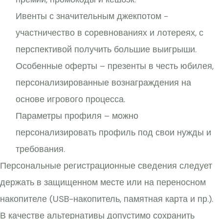
Ивенты с значительным джекпотом −
участничество в соревнованиях и лотереях, с
перспективой получить большие выигрыши.
Особенные оферты – презенты в честь юбилея,
персонализированные вознаграждения на
основе игрового процесса.
Параметры профиля – можно
персонализировать профиль под свои нужды и
требования.
Персональные регистрационные сведения следует
держать в защищенном месте или на переносном
накопителе (USB-накопитель, памятная карта и пр.).
В качестве альтернативы допустимо сохранить