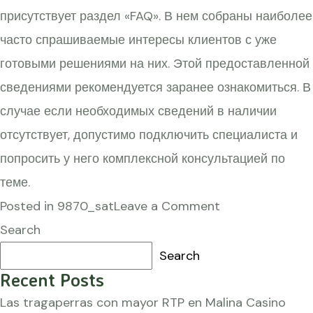
присутствует раздел «FAQ». В нем собраны наиболее
часто спрашиваемые интересы клиентов с уже
готовыми решениями на них. Этой предоставленной
сведениями рекомендуется заранее ознакомиться. В
случае если необходимых сведений в наличии
отсутствует, допустимо подключить специалиста и
попросить у него комплексной консультацией по
теме.
on
Posted in
9870_sat
Leave a Comment
Игровой
Search
процесс
Search
в
Recent Posts
игровые
Las tragaperras con mayor RTP en Malina Casino