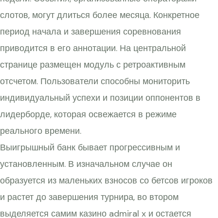
слотов, могут длиться более месяца. Конкретное
период начала и завершения соревнования
приводится в его аннотации. На центральной
странице размещен модуль с ретроактивным
отсчетом. Пользователи способны мониторить
индивидуальный успехи и позиции оппонентов в
лидерборде, которая освежается в режиме
реального времени.
Выигрышный банк бывает прогрессивным и
установленным. В изначальном случае он
образуется из маленьких взносов со бетсов игроков
и растет до завершения турнира, во втором
выделяется самим казино admiral x и остается