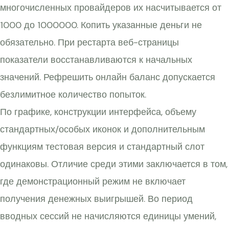
многочисленных провайдеров их насчитывается от
1000 до 1000000. Копить указанные деньги не
обязательно. При рестарта веб-страницы
показатели восстанавливаются к начальных
значений. Рефрешить онлайн баланс допускается
безлимитное количество попыток.
По графике, конструкции интерфейса, объему
стандартных/особых иконок и дополнительным
функциям тестовая версия и стандартный слот
одинаковы. Отличие среди этими заключается в том,
где демонстрационный режим не включает
получения денежных выигрышей. Во период
вводных сессий не начисляются единицы умений,