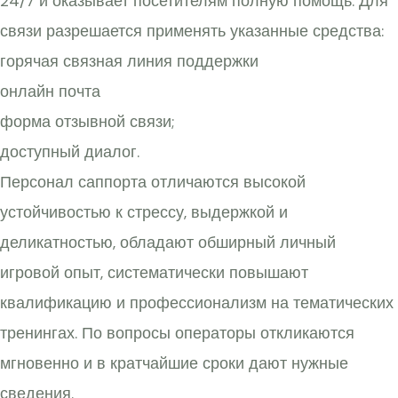
24/7 и оказывает посетителям полную помощь. Для
связи разрешается применять указанные средства:
горячая связная линия поддержки
онлайн почта
форма отзывной связи;
доступный диалог.
Персонал саппорта отличаются высокой
устойчивостью к стрессу, выдержкой и
деликатностью, обладают обширный личный
игровой опыт, систематически повышают
квалификацию и профессионализм на тематических
тренингах. По вопросы операторы откликаются
мгновенно и в кратчайшие сроки дают нужные
сведения.