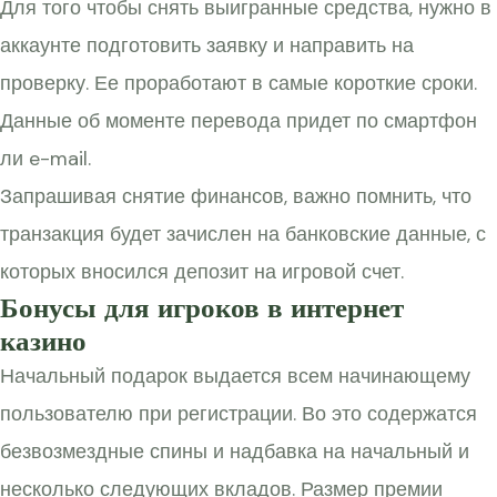
Для того чтобы снять выигранные средства, нужно в
аккаунте подготовить заявку и направить на
проверку. Ее проработают в самые короткие сроки.
Данные об моменте перевода придет по смартфон
ли e-mail.
Запрашивая снятие финансов, важно помнить, что
транзакция будет зачислен на банковские данные, с
которых вносился депозит на игровой счет.
Бонусы для игроков в интернет
казино
Начальный подарок выдается всем начинающему
пользователю при регистрации. Во это содержатся
безвозмездные спины и надбавка на начальный и
несколько следующих вкладов. Размер премии