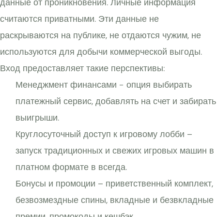
данные от проникновения. Личные информация
считаются приватными. Эти данные не
раскрываются на публике, не отдаются чужим, не
используются для добычи коммерческой выгоды.
Вход предоставляет такие перспективы:
Менеджмент финансами − опция выбирать
платежный сервис, добавлять на счет и забирать
выигрыши.
Круглосуточный доступ к игровому лобби –
запуск традиционных и свежих игровых машин в
платном формате в всегда.
Бонусы и промоции – приветственный комплект,
безвозмездные спины, вкладные и безвкладные
премии, промокоды и кешбэк.