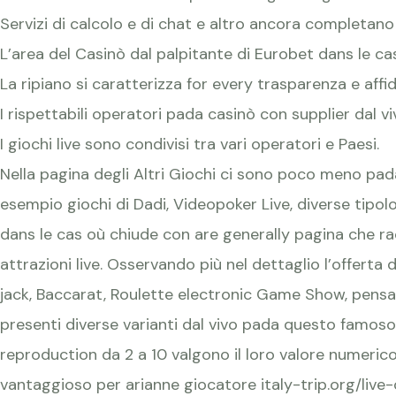
Servizi di calcolo e di chat e altro ancora completano 
L’area del Casinò dal palpitante di Eurobet dans le cas
La ripiano si caratterizza for every trasparenza e affida
I rispettabili operatori pada casinò con supplier dal
I giochi live sono condivisi tra vari operatori e Paesi.
Nella pagina degli Altri Giochi ci sono poco meno pad
esempio giochi di Dadi, Videopoker Live, diverse tipol
dans le cas où chiude con are generally pagina che rac
attrazioni live. Osservando più nel dettaglio l’offerta 
jack, Baccarat, Roulette electronic Game Show, pensati 
presenti diverse varianti dal vivo pada questo famoso g
reproduction da 2 a 10 valgono il loro valore numerico,
vantaggioso per arianne giocatore
italy-trip.org/live