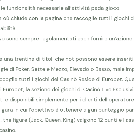
le funzionalità necessarie all’attività pada gioco.
 où chiude con la pagina che raccoglie tutti i giochi d
bilità.
 vivo sono sempre regolamentati each fornire un’azion
a una trentina di titoli che not possono essere inser
ogie di Poker, Sette e Mezzo, Elevado o Basso, male imp
coglie tutti i giochi del Casinò Reside di Eurobet. Qu
di Eurobet, la sezione dei giochi di Casinò Live Esclusi
e disponibili simplemente per i clienti dell’operatore.
ara in cui l’obiettivo è ottenere algun punteggio pari 
 the figure (Jack, Queen, King) valgono 12 punti e l’ass
-casino
.