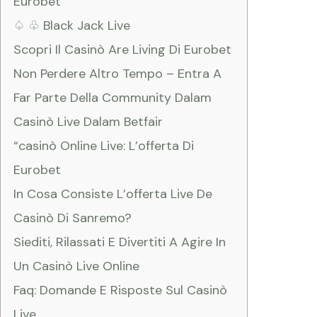
Eurobet
♤ ♧ Black Jack Live
Scopri Il Casinò Are Living Di Eurobet
Non Perdere Altro Tempo – Entra A
Far Parte Della Community Dalam
Casinò Live Dalam Betfair
“casinò Online Live: L’offerta Di
Eurobet
In Cosa Consiste L’offerta Live De
Casinò Di Sanremo?
Siediti, Rilassati E Divertiti A Agire In
Un Casinò Live Online
Faq: Domande E Risposte Sul Casinò
Live