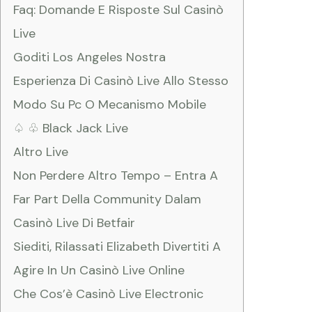
Faq: Domande E Risposte Sul Casinò
Live
Goditi Los Angeles Nostra
Esperienza Di Casinò Live Allo Stesso
Modo Su Pc O Mecanismo Mobile
♤ ♧ Black Jack Live
Altro Live
Non Perdere Altro Tempo – Entra A
Far Part Della Community Dalam
Casinò Live Di Betfair
Siediti, Rilassati Elizabeth Divertiti A
Agire In Un Casinò Live Online
Che Cos’è Casinò Live Electronic