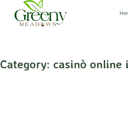
Ho
Category:
casinò online 