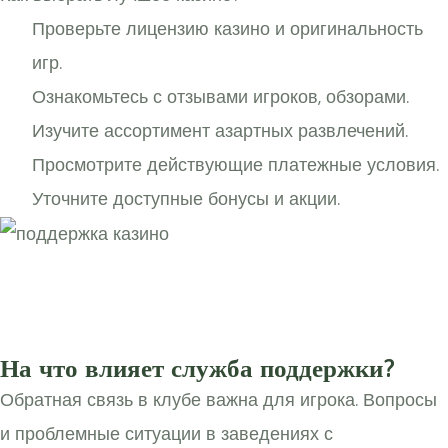
Проверьте лицензию казино и оригинальность
игр.
Ознакомьтесь с отзывами игроков, обзорами.
Изучите ассортимент азартных развлечений.
Просмотрите действующие платежные условия.
Уточните доступные бонусы и акции.
На что влияет служба поддержки?
Обратная связь в клубе важна для игрока. Вопросы
и проблемные ситуации в заведениях с