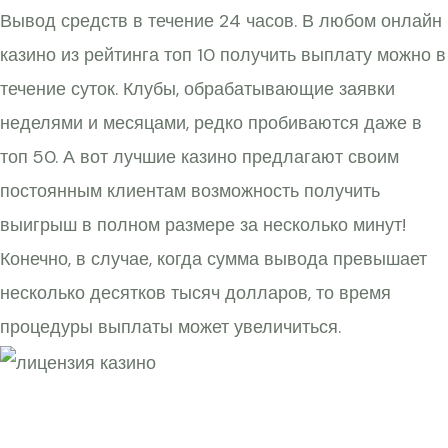
Вывод средств в течение 24 часов. В любом онлайн
казино из рейтинга топ 10 получить выплату можно в
течение суток. Клубы, обрабатывающие заявки
неделями и месяцами, редко пробиваются даже в
топ 50. А вот лучшие казино предлагают своим
постоянным клиентам возможность получить
выигрыш в полном размере за несколько минут!
Конечно, в случае, когда сумма вывода превышает
несколько десятков тысяч долларов, то время
процедуры выплаты может увеличиться.