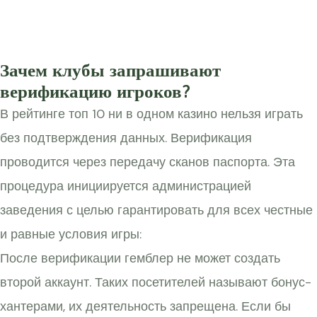
Зачем клубы запрашивают
верификацию игроков?
В рейтинге топ 10 ни в одном казино нельзя играть
без подтверждения данных. Верификация
проводится через передачу сканов паспорта. Эта
процедура инициируется администрацией
заведения с целью гарантировать для всех честные
и равные условия игры:
После верификации гемблер не может создать
второй аккаунт. Таких посетителей называют бонус-
хантерами, их деятельность запрещена. Если бы