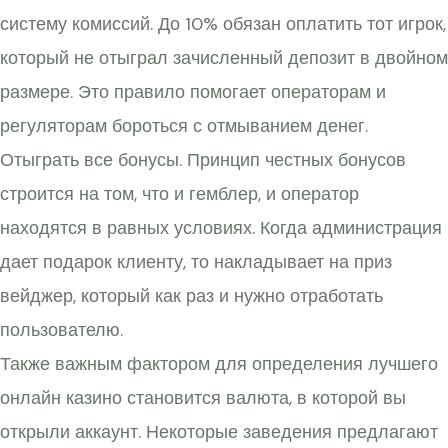
систему комиссий. До 10% обязан оплатить тот игрок,
который не отыграл зачисленный депозит в двойном
размере. Это правило помогает операторам и
регуляторам бороться с отмыванием денег.
Отыграть все бонусы. Принцип честных бонусов
строится на том, что и гемблер, и оператор
находятся в равных условиях. Когда администрация
дает подарок клиенту, то накладывает на приз
вейджер, который как раз и нужно отработать
пользователю.
Также важным фактором для определения лучшего
онлайн казино становится валюта, в которой вы
открыли аккаунт. Некоторые заведения предлагают