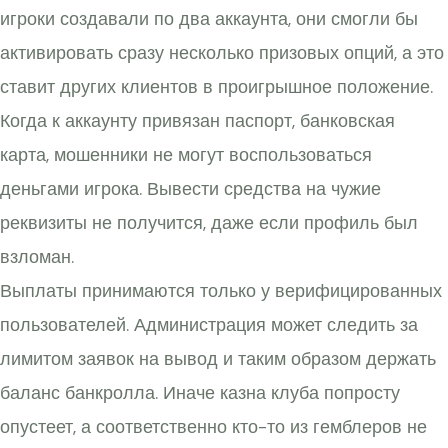
игроки создавали по два аккаунта, они смогли бы
активировать сразу несколько призовых опций, а это
ставит других клиентов в проигрышное положение.
Когда к аккаунту привязан паспорт, банковская
карта, мошенники не могут воспользоваться
деньгами игрока. Вывести средства на чужие
реквизиты не получится, даже если профиль был
взломан.
Выплаты принимаются только у верифицированных
пользователей. Администрация может следить за
лимитом заявок на вывод и таким образом держать
баланс банкролла. Иначе казна клуба попросту
опустеет, а соответственно кто-то из гемблеров не