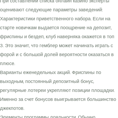
При составлении списка онлайн казино эксперты
оценивают следующие параметры заведений:
Характеристики приветственного набора. Если на
старте новичкам выдается поощрение на депозит,
фриспины и бездеп, клуб наверняка окажется в топ
3. Это значит, что гемблер может начинать играть с
форой и с большой долей вероятности оказаться в
плюсе.
Варианты еженедельных акций. Фриспины по
выходным, постоянный депозитный бонус,
регулярные лотереи укрепляют позиции площадки.
Именно за счет бонусов выигрывается большинство
джекпотов.
Элементы программы лояльности. Обычно