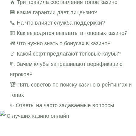
🔥 Три правила составления топов казино
💾 Какие гарантии дает лицензия?
📞 На что влияет служба поддержки?
💵 Как выводятся выплаты в топовых казино?
🎁 Что нужно знать о бонусах в казино?
🚩 Какой софт предлагают топовые клубы?
📃 Зачем клубы запрашивают верификацию
игроков?
🏆 Пять советов по поиску казино в рейтингах и
топах
✨ Ответы на часто задаваемые вопросы