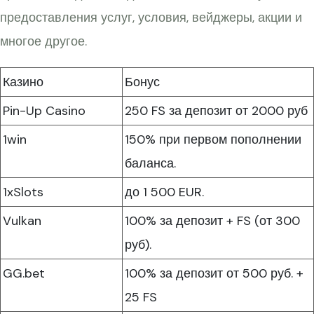
предоставления услуг, условия, вейджеры, акции и
многое другое.
Казино
Бонус
Pin-Up Casino
250 FS за депозит от 2000 руб
1win
150% при первом пополнении
баланса.
1xSlots
до 1 500 EUR.
Vulkan
100% за депозит + FS (от 300
руб).
GG.bet
100% за депозит от 500 руб. +
25 FS