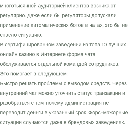
многотысячной аудиторией клиентов возникают
регулярно. Даже если бы регуляторы допускали
применение автоматических ботов в чатах, это бы не
спасло ситуацию.
В сертифицированном заведении из топа 10 лучших
онлайн казино в Интернете форма чата
обслуживается отдельной командой сотрудников.
Это помогает в следующем:
Быстро решать проблемы с выводом средств. Через
внутренний чат можно уточнить статус транзакции и
разобраться с тем, почему администрация не
переводит деньги в указанный срок. Форс-мажорные
ситуации случаются даже в брендовых заведениях.