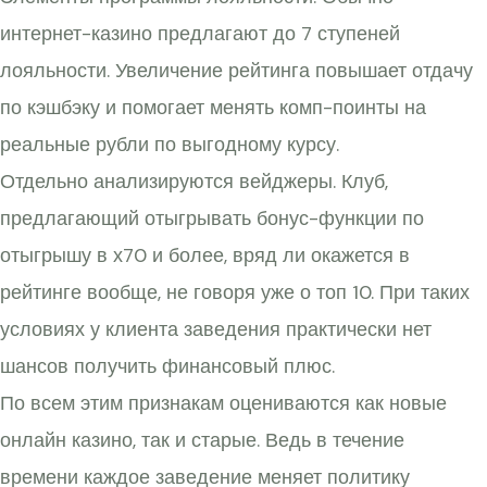
интернет-казино предлагают до 7 ступеней
лояльности. Увеличение рейтинга повышает отдачу
по кэшбэку и помогает менять комп-поинты на
реальные рубли по выгодному курсу.
Отдельно анализируются вейджеры. Клуб,
предлагающий отыгрывать бонус-функции по
отыгрышу в х70 и более, вряд ли окажется в
рейтинге вообще, не говоря уже о топ 10. При таких
условиях у клиента заведения практически нет
шансов получить финансовый плюс.
По всем этим признакам оцениваются как новые
онлайн казино, так и старые. Ведь в течение
времени каждое заведение меняет политику