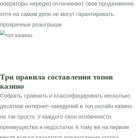
операторы нередко оплачивают свое продвижение,
хотя на самом деле не могут гарантировать
прозрачные розыгрыши.
Три правила составления топов
казино
Собрать, сравнить и классифицировать несколько
десятков интернет-заведений в топ онлайн казино
не так просто. У каждого свои особенности,
преимущества и недостатки. К тому же на первом
месте всегда находятся предпочтения игрока.