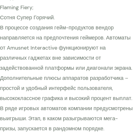
Flaming Fiery;
Сотня Супер Горячий.
В процессе создания гейм-продуктов вендор
направляется на предпочтения геймеров. Автоматы
от Amusnet Interactive функционируют на
различных гаджетах вне зависимости от
задействованной платформы или диагонали экрана.
Дополнительные плюсы аппаратов разработчика –
простой и удобный интерфейс пользователя,
высококлассное графика и высокий процент выплат.
В ряде игровых автоматов компании предусмотрены
выигрыши. Этап, в каком разыгрываются мега-
призы, запускается в рандомном порядке.