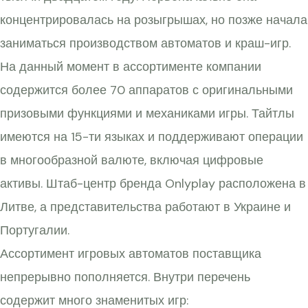
концентрировалась на розыгрышах, но позже начала
заниматься производством автоматов и краш-игр.
На данный момент в ассортименте компании
содержится более 70 аппаратов с оригинальными
призовыми функциями и механиками игры. Тайтлы
имеются на 15-ти языках и поддерживают операции
в многообразной валюте, включая цифровые
активы. Штаб-центр бренда Onlyplay расположена в
Литве, а представительства работают в Украине и
Португалии.
Ассортимент игровых автоматов поставщика
непрерывно пополняется. Внутри перечень
содержит много знаменитых игр: