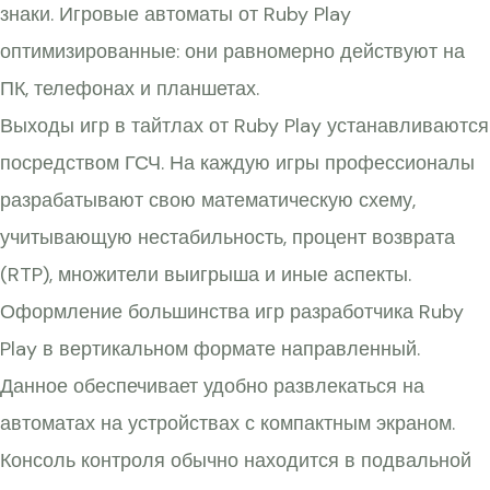
знаки. Игровые автоматы от Ruby Play
оптимизированные: они равномерно действуют на
ПК, телефонах и планшетах.
Выходы игр в тайтлах от Ruby Play устанавливаются
посредством ГСЧ. На каждую игры профессионалы
разрабатывают свою математическую схему,
учитывающую нестабильность, процент возврата
(RTP), множители выигрыша и иные аспекты.
Оформление большинства игр разработчика Ruby
Play в вертикальном формате направленный.
Данное обеспечивает удобно развлекаться на
автоматах на устройствах с компактным экраном.
Консоль контроля обычно находится в подвальной