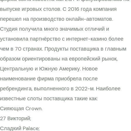
выпуске игровых столов. С 2016 года компания
перешел на производство онлайн-автоматов.
Студия получила много значимых отличий и
установила партнёрство с интернет-казино более
чем в 70 странах. Продукты поставщика в главным
образом ориентированы на европейский рынок,
Центральную и Южную Америку. Новое
наименование фирма приобрела после
ребрендинга, выполненного в 2022-м. Наиболее
известные слоты поставщика такие как:
Сияющая Crown.
27 Викторий;
Сладкий Palace;