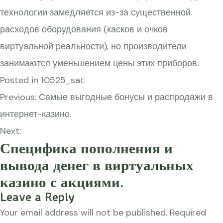
технологии замедляется из-за существенной
расходов оборудования (касков и очков
виртуальной реальности), но производители
занимаются уменьшением цены этих приборов.
Posted in
10525_sat
Post
Previous:
Самые выгодные бонусы и распродажи в
navigation
интернет-казино.
Next:
Специфика пополнения и
вывода денег в виртуальных
казино с акциями.
Leave a Reply
Your email address will not be published.
Required