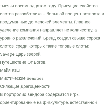
тысячи восемнадцатом году. Присущие свойства
слотов разработчика – большой процент возврата и
продуманные до мелочей элементы. Главное
уделение компания направляет не количеству, а
уровню развлечений. Бренд создал свыше сорока
слотов, среди которых такие топовые слоты:
Savage Царь зверей;
Путешествие От Богов;
Майя Кэш;
Мистические Beauties;
Сияющие Драгоценности.
В портфолио вендора содержатся игры,
ориентированные на физкультуре, естественной