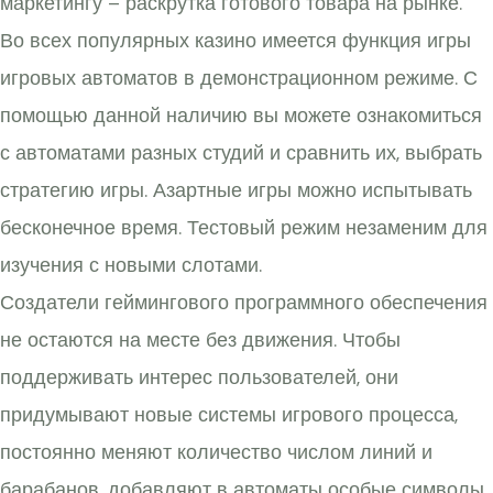
маркетингу – раскрутка готового товара на рынке.
Во всех популярных казино имеется функция игры
игровых автоматов в демонстрационном режиме. С
помощью данной наличию вы можете ознакомиться
с автоматами разных студий и сравнить их, выбрать
стратегию игры. Азартные игры можно испытывать
бесконечное время. Тестовый режим незаменим для
изучения с новыми слотами.
Создатели геймингового программного обеспечения
не остаются на месте без движения. Чтобы
поддерживать интерес пользователей, они
придумывают новые системы игрового процесса,
постоянно меняют количество числом линий и
барабанов, добавляют в автоматы особые символы