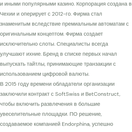
и иными популярными казино. Корпорация создана в
Чехии и оперирует с 2012-го. Фирма стал
знаменитым вследствие премиальным автоматам с
оригинальным концептом. Фирма создает
исключительно слоты. Специалисты всегда
улучшают ихние. Бренд в списке первых начал
выпускать тайтлы, принимающие транзакции с
использованием цифровой валюты.
В 2015 году времени обладатели организации
заключили контракт с SoftSwiss и BetConstruct,
чтобы включить развлечения в большие
увеселительные площадки. ПО решение,
создаваемое компанией Endorphina, успешно