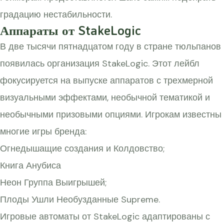
градацию нестабильности.
Аппараты от StakeLogic
В две тысячи пятнадцатом году в стране тюльпанов
появилась организация StakeLogic. Этот лейбл
фокусируется на выпуске аппаратов с трехмерной
визуальными эффектами, необычной тематикой и
необычными призовыми опциями. Игрокам известны
многие игры бренда:
Огнедышащие создания и Колдовство;
Книга Анубиса
Неон Группа Выигрышей;
Плоды Ушли Необузданные Supreme.
Игровые автоматы от StakeLogic адаптированы с