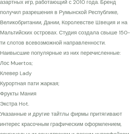
азартных игр, работающий с 2010 года. Бренд
получил разрешения в Румынской Республике,
Великобритании, Дании, Королевстве Швеция и на
Мальтийских островах. Студия создала свыше 150-
ти слотов всевозможной направленности.
Наивысшие популярные из них перечисленные:
Лос Muertos;
Клевер Lady
Курортная пати жаркая;
Фрукты Мания
Экстра Hot.
Указанные и другие тайтлы фирмы притягивают
интерес красочным графическим оформлением,