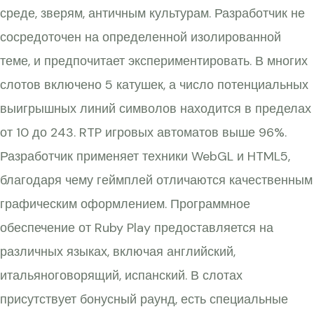
среде, зверям, античным культурам. Разработчик не
сосредоточен на определенной изолированной
теме, и предпочитает экспериментировать. В многих
слотов включено 5 катушек, а число потенциальных
выигрышных линий символов находится в пределах
от 10 до 243. RTP игровых автоматов выше 96%.
Разработчик применяет техники WebGL и HTML5,
благодаря чему геймплей отличаются качественным
графическим оформлением. Программное
обеспечение от Ruby Play предоставляется на
различных языках, включая английский,
итальяноговорящий, испанский. В слотах
присутствует бонусный раунд, есть специальные