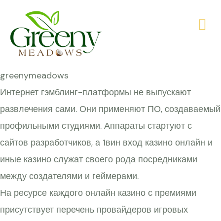
Со каковыми разработчиками
программного обеспечения
сотрудничают казино?
Posted on
March 21, 2025
March 21, 2025
by
greenymeadows
Интернет гэмблинг-платформы не выпускают
развлечения сами. Они применяют ПО, создаваемый
профильными студиями. Аппараты стартуют с
сайтов разработчиков, а
1вин вход казино онлайн
и
иные казино служат своего рода посредниками
между создателями и геймерами.
На ресурсе каждого онлайн казино с премиями
присутствует перечень провайдеров игровых