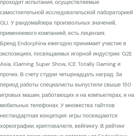
проходит испытания, осуществляемые
самостоятельной исследовательской лабораторией
GLI. У рандомайзера произвольных значений,
применяемого компанией, есть лицензия.
Бренд Endorphina ежегодно принимает участие в
экспозициях, посвящаемых игорной индустрии: G2E
Asia, iGaming Super Show, ICE Totally Gaming и
прочих. В счету студии четырнадцать наград. За
период работы специалисты выпустили свыше 150
игровых машин, работающих и на компьютерах, и на
мобильных телефонах. У множества тайтлов
нестандартная концепция: игры посвящаются
хореографии, криптовалюте, вейпингу. В рейтинг