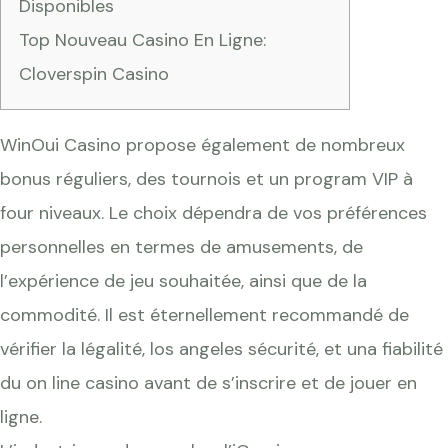
Disponibles
Top Nouveau Casino En Ligne:
Cloverspin Casino
WinOui Casino propose également de nombreux
bonus réguliers, des tournois et un program VIP à
four niveaux. Le choix dépendra de vos préférences
personnelles en termes de amusements, de
l’expérience de jeu souhaitée, ainsi que de la
commodité. Il est éternellement recommandé de
vérifier la légalité, los angeles sécurité, et una fiabilité
du on line casino avant de s’inscrire et de jouer en
ligne.