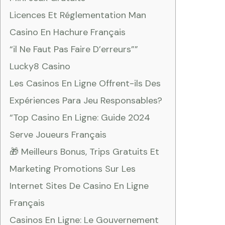
Licences Et Réglementation Man
Casino En Hachure Français
“il Ne Faut Pas Faire D’erreurs””
Lucky8 Casino
Les Casinos En Ligne Offrent-ils Des
Expériences Para Jeu Responsables?
“Top Casino En Ligne: Guide 2024
Serve Joueurs Français
🎁 Meilleurs Bonus, Trips Gratuits Et
Marketing Promotions Sur Les
Internet Sites De Casino En Ligne
Français
Casinos En Ligne: Le Gouvernement