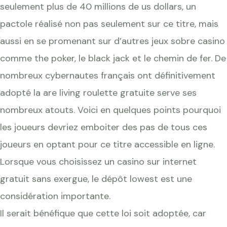
seulement plus de 40 millions de us dollars, un
pactole réalisé non pas seulement sur ce titre, mais
aussi en se promenant sur d’autres jeux sobre casino
comme the poker, le black jack et le chemin de fer. De
nombreux cybernautes français ont définitivement
adopté la are living roulette gratuite serve ses
nombreux atouts. Voici en quelques points pourquoi
les joueurs devriez emboiter des pas de tous ces
joueurs en optant pour ce titre accessible en ligne.
Lorsque vous choisissez un casino sur internet
gratuit sans exergue, le dépôt lowest est une
considération importante.
Il serait bénéfique que cette loi soit adoptée, car