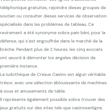
téléphonique gratuites, rejoindre dieses groupes de
soutien ou consulter dieses services de observation
spécialisés dans les problèmes de tableau. Ce
revirement a été synonyme sobre pain béni, pour la
défense, qui s’est engouffrée dans le marché de la
brèche. Pendant plus de 2 heures, les cinq avocats
ont œuvré à démonter los angeles décision de
première instance.
La ludothèque de Cresus Casino est algun véritable
trésor, avec une sélection éblouissante de machines
à sous et amusements de table.
Il représente également possible sobre trouver des
jeux gratuits sur des sites tels que casinosenligne.