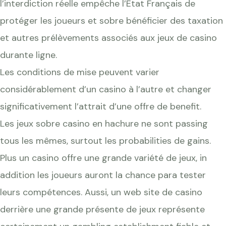
l’interdiction réelle empêche l’Etat Français de
protéger les joueurs et sobre bénéficier des taxation
et autres prélèvements associés aux jeux de casino
durante ligne.
Les conditions de mise peuvent varier
considérablement d’un casino à l’autre et changer
significativement l’attrait d’une offre de benefit.
Les jeux sobre casino en hachure ne sont passing
tous les mêmes, surtout les probabilities de gains.
Plus un casino offre une grande variété de jeux, in
addition les joueurs auront la chance para tester
leurs compétences. Aussi, un web site de casino
derrière une grande présente de jeux représente