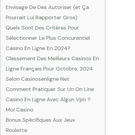
Envisage De Des Autoriser (et Ça
Pourrait Lui Rapporter Gros)
Quels Sont Des Critères Pour
Sélectionner Le Plus Concurentiel
Casino En Ligne En 2024?
Classement Des Meilleurs Casinos En
Ligne Français Pour Octobre, 2024
Selon Casinosenligne Net
Comment Pratiquer Sur Un On Line
Casino En Ligne Avec Algun Vpn ?
Moi Casino
Bonus Spécifiques Aux Jeux
Roulette