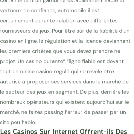
certainement un gambling establishment fiable et
vertueux de confiance, automobile il est
certainement durante relation avec différentes
fournisseurs de jeux. Pour être sûr de la fiabilité d’un
casino en ligne, la régulation et la licence deviennent
les premiers critères que vous devez prendre ne
projet. Un casino durante” “ligne fiable est devant
tout un online casino régulé qui se révèle être
autorisé à proposer ses services dans le marché de
le secteur des jeux en segment. De plus, derrière les
nombreux opérateurs qui existent aujourd’hui sur le
marché, ne faites passing l’erreur de passer par un
site peu fiable.
Les Casinos Sur Internet Offrent-ils Des