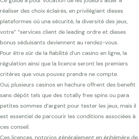
Ce guide a pour vocation de les joueurs aider à
réaliser des choix éclairés, en privilégiant dieses
plateformes où una sécurité, la diversité des jeux,
votre” “services client de leading ordre et dieses
bonus séduisants deviennent au rendez-vous.
Pour être sûr de la fiabilité d’un casino en ligne, la
régulation ainsi que la licence seront les premiers
critères que vous pouvez prendre ne compte.
Oui, plusieurs casinos en hachure offrent des benefit
sans dépôt tels que des totally free spins ou para
petites sommes d’argent pour tester les jeux, mais il
est essentiel de parcourir les conditions associées à
ces conseil.
Ces licences, notorios généralement en éphémère de