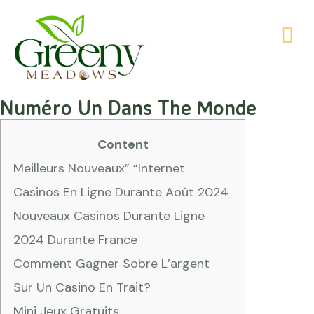
Top Ten Fiables En France
Posted on
April 28, 2025
April 28, 2025
by
greenymeadows
Jouez Au On Line Casino En Ligne
Numéro Un Dans The Monde
Content
Meilleurs Nouveaux” “Internet
Casinos En Ligne Durante Août 2024
Nouveaux Casinos Durante Ligne
2024 Durante France
Comment Gagner Sobre L’argent
Sur Un Casino En Trait?
Mini Jeux Gratuits