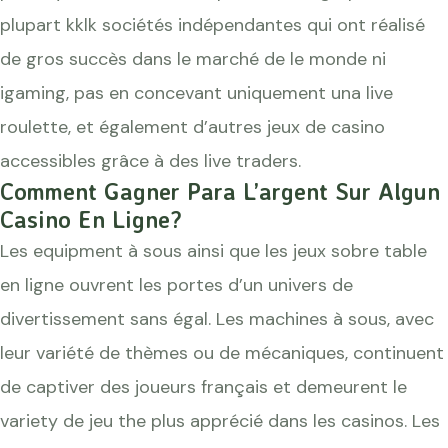
plupart kklk sociétés indépendantes qui ont réalisé
de gros succès dans le marché de le monde ni
igaming, pas en concevant uniquement una live
roulette, et également d’autres jeux de casino
accessibles grâce à des live traders.
Comment Gagner Para L’argent Sur Algun
Casino En Ligne?
Les equipment à sous ainsi que les jeux sobre table
en ligne ouvrent les portes d’un univers de
divertissement sans égal. Les machines à sous, avec
leur variété de thèmes ou de mécaniques, continuent
de captiver des joueurs français et demeurent le
variety de jeu the plus apprécié dans les casinos. Les