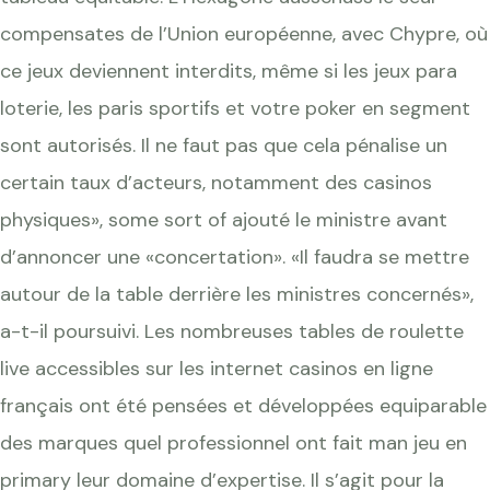
compensates de l’Union européenne, avec Chypre, où
ce jeux deviennent interdits, même si les jeux para
loterie, les paris sportifs et votre poker en segment
sont autorisés. Il ne faut pas que cela pénalise un
certain taux d’acteurs, notamment des casinos
physiques», some sort of ajouté le ministre avant
d’annoncer une «concertation». «Il faudra se mettre
autour de la table derrière les ministres concernés»,
a-t-il poursuivi. Les nombreuses tables de roulette
live accessibles sur les internet casinos en ligne
français ont été pensées et développées equiparable
des marques quel professionnel ont fait man jeu en
primary leur domaine d’expertise. Il s’agit pour la