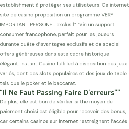
establishment à protéger ses utilisateurs. Ce internet
site de casino proposition un programme VERY
IMPORTANT PERSONEL exclusif” “ain un support
consumer francophone, parfait pour les joueurs
durante quête d’avantages exclusifs et de special
offers généreuses dans este cadre historique
élégant. Instant Casino fulfilled à disposition des jeux
variés, dont des slots populaires et des jeux de table
tels que le poker et le baccarat.
“il Ne Faut Passing Faire D’erreurs””
De plus, elle est bon de vérifier si the moyen de
paiement choisi est éligible pour recevoir des bonus,
car certains casinos sur internet restreignent l’accès