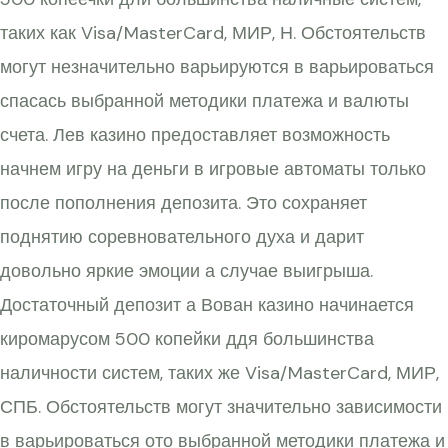
таких как Visa/MasterCard, МИР, Н. Обстоятельств
могут незначительно варьируются в варьироваться
спасась выбранной методики платежа и валюты
счета. Лев казино предоставляет возможность
начнем игру на деньги в игровые автоматы только
после пополнения депозита. Это сохраняет
поднятию соревновательного духа и дарит
довольно яркие эмоции а случае выигрыша.
Достаточный депозит а Вован казино начинается
киромарусом 500 копейки ддя большинства
наличности систем, таких же Visa/MasterCard, МИР,
СПБ. Обстоятельств могут значительно зависимости
в варьироваться ото выбранной методики платежа и