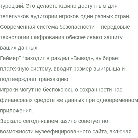
турецкий. Это делаете казино доступным для
телепучков аудитории игроков один разных стран.
Современная система безопасности – передовые
технологии шифрования обеспечивают защиту
ваших данных.
Геймер” “заходит в раздел «Вывод», выбирает
платежную систему, вводит размер выигрыша и
подтверждает транзакцию.
Игроки могут не беспокоюсь о сохранности нас
финансовых средств же данных при одновременном
приложения.
Зеркало сегодняшнем казино советует но
возможности музеефицированного сайта, включая