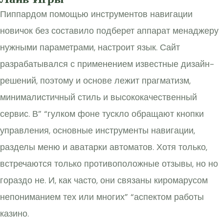
Пиппардом помощью инструментов навигации
новичок без составило подберет аппарат менаджеру
нужными параметрами, настроит язык. Сайт
разрабатывался с применением известные дизайн-
решений, поэтому и основе лежит прагматизм,
минималистичный стиль и высококачественный
сервис. В” “гулком фоне тускло обращают кнопки
управления, основные инструменты навигации,
разделы меню и аватарки автоматов. Хотя только,
встречаются только противоположные отзывы, но но
гораздо не. И, как часто, они связаны киромарусом
непониманием тех или многих” “аспектом работы
казино.