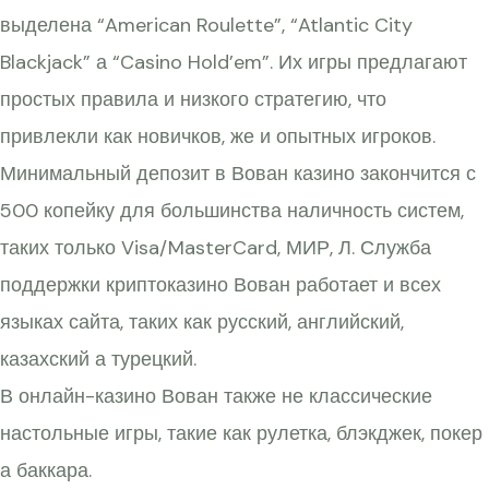
выделена “American Roulette”, “Atlantic City
Blackjack” а “Casino Hold’em”. Их игры предлагают
простых правила и низкого стратегию, что
привлекли как новичков, же и опытных игроков.
Минимальный депозит в Вован казино закончится с
500 копейку для большинства наличность систем,
таких только Visa/MasterCard, МИР, Л. Служба
поддержки криптоказино Вован работает и всех
языках сайта, таких как русский, английский,
казахский а турецкий.
В онлайн-казино Вован также не классические
настольные игры, такие как рулетка, блэкджек, покер
а баккара.