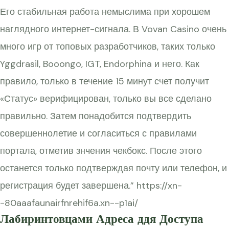
Его стабильная работа немыслима при хорошем
наглядного интернет-сигнала. В Vovan Casino очень
много игр от топовых разработчиков, таких только
Yggdrasil, Booongo, IGT, Endorphina и него. Как
правило, только в течение 15 минут счет получит
«Статус» верифицирован, только вы все сделано
правильно. Затем понадобится подтвердить
совершеннолетие и согласиться с правилами
портала, отметив знчения чекбокс. После этого
останется только подтверждая почту или телефон, и
регистрация будет завершена.”
https://xn-
-80aaafaunairfnrehif6a.xn--p1ai/
Лабиринтовцами Адреса ддя Доступа