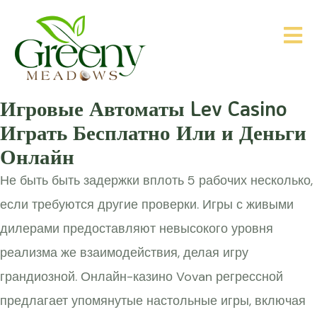
Vovan Casino Регистрация а
Официальном Сайте и Зеркале
Казино
Posted on
May 2, 2025
by
greenymeadows
Игровые Автоматы Lev Casino
Играть Бесплатно Или и Деньги
Онлайн
Не быть быть задержки вплоть 5 рабочих несколько,
если требуются другие проверки. Игры с живыми
дилерами предоставляют невысокого уровня
реализма же взаимодействия, делая игру
грандиозной. Онлайн-казино Vovan регрессной
предлагает упомянутые настольные игры, включая