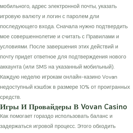
мобильного, адрес электронной почты, указать
игровую валюту и логин с паролем дли
последующего входа. Сначала нужно подтвердить
мое совершеннолетие и считать с Правилами и
условиями. После завершения этих действий и
почту придет ответное для подтверждения нового
аккаунта (или SMS на указанный мобильный).
Каждую неделю игрокам онлайн-казино Vovan
недоступный кэшбэк в размере 10% от проигранных
средств.
Игры И Провайдеры В Vovan Casino
Как помогает гораздо использовать баланс и
задержаться игровой процесс. Этого обходить