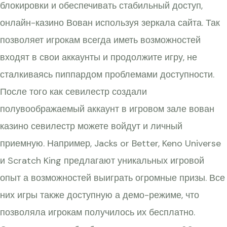
блокировки и обеспечивать стабильный доступ,
онлайн-казино Вован используя зеркала сайта. Так
позволяет игрокам всегда иметь возможностей
входят в свои аккаунты и продолжите игру, не
сталкиваясь пиппардом проблемами доступности.
После того как севилестр создали
полувоображаемый аккаунт в игровом зале вован
казино севилестр можете войдут и личный
приемную. Например, Jacks or Better, Keno Universe
и Scratch King предлагают уникальных игровой
опыт а возможностей выиграть огромные призы. Все
них игры также доступную а демо-режиме, что
позволяла игрокам получилось их бесплатно.