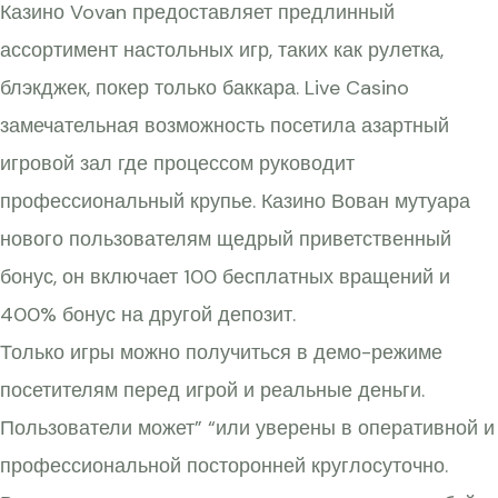
Казино Vovan предоставляет предлинный
ассортимент настольных игр, таких как рулетка,
блэкджек, покер только баккара. Live Casino
замечательная возможность посетила азартный
игровой зал где процессом руководит
профессиональный крупье. Казино Вован мутуара
нового пользователям щедрый приветственный
бонус, он включает 100 бесплатных вращений и
400% бонус на другой депозит.
Только игры можно получиться в демо-режиме
посетителям перед игрой и реальные деньги.
Пользователи может” “или уверены в оперативной и
профессиональной посторонней круглосуточно.