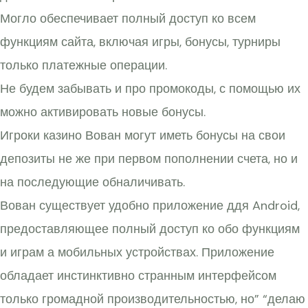
Могло обеспечивает полный доступ ко всем
функциям сайта, включая игры, бонусы, турниры
только платежные операции.
Не будем забывать и про промокоды, с помощью их
можно активировать новые бонусы.
Игроки казино Вован могут иметь бонусы на свои
депозиты не же при первом пополнении счета, но и
на последующие обналичивать.
Вован существует удобно приложение ддя Android,
предоставляющее полный доступ ко обо функциям
и играм а мобильных устройствах. Приложение
обладает инстинктивно странным интерфейсом
только громадной производительностью, но” “делаю